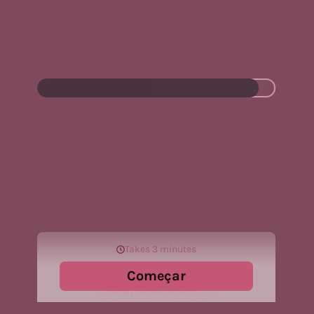
FALTA POUCO….. 95%
Parabéns, sua inscrição 
está QUASE completa!
Para liberar acesso ao grupo e ter 
acesso à oferta especial, preenche a 
pesquisa abaixo: