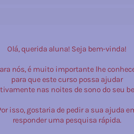
Participe de uma 
aula ao vivo
 com uma consultora
para te ajudar a ter 
resultados mais rápidos.