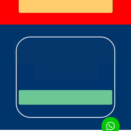
EU ACEITO, SAMIA
DÚVIDAS?
Fale com o meu time de suporte! 
Eles vão te ajudar a entender 
melhor sobre a sua dúvida.
QUERO FALAR COM O TIME DE SUPORTE