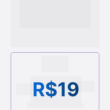
aluna do meu curso de 4 
Temperamentos, quero recompensá-la 
com o benefício de adquirir  este curso, 
com a minha metodologia completa de 
educação sexual, por apenas:
R$19
 ,70
12x
ou R$ 197 à vista