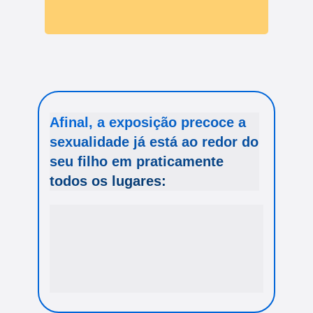
EU ACEITO, SAMIA
Afinal, a exposição precoce a 
sexualidade já está ao redor do 
seu filho em praticamente 
todos os lugares:
Na 
TV 
que passa na casa do amiguinho
Nas 
músicas 
que tocam nos ambientes
Nas 
danças
 das redes sociais
Nos 
comentários 
que ouve no recreio
Nas 
propagandas
 do shopping
Nos 
"desenhos animados"
 da internet