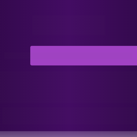
Sua inscrição está 98% concluída!
Parabéns, sua inscrição 
está QUASE completa!
Para liberar acesso ao grupo e ter acesso à 
oferta especial, preencha a pesquisa a seguir: